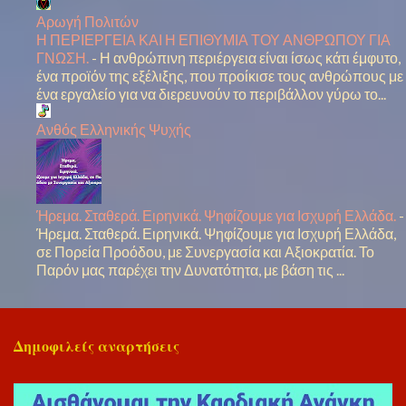
Αρωγή Πολιτών
Η ΠΕΡΙΕΡΓΕΙΑ ΚΑΙ Η ΕΠΙΘΥΜΙΑ ΤΟΥ ΑΝΘΡΩΠΟΥ ΓΙΑ
ΓΝΩΣΗ.
-
Η ανθρώπινη περιέργεια είναι ίσως κάτι έμφυτο,
ένα προϊόν της εξέλιξης, που προίκισε τους ανθρώπους με
ένα εργαλείο για να διερευνούν το περιβάλλον γύρω το...
Ανθός Ελληνικής Ψυχής
Ήρεμα. Σταθερά. Ειρηνικά. Ψηφίζουμε για Ισχυρή Ελλάδα.
-
Ήρεμα. Σταθερά. Ειρηνικά. Ψηφίζουμε για Ισχυρή Ελλάδα,
σε Πορεία Προόδου, με Συνεργασία και Αξιοκρατία. Το
Παρόν μας παρέχει την Δυνατότητα, με βάση τις ...
Δημοφιλείς αναρτήσεις