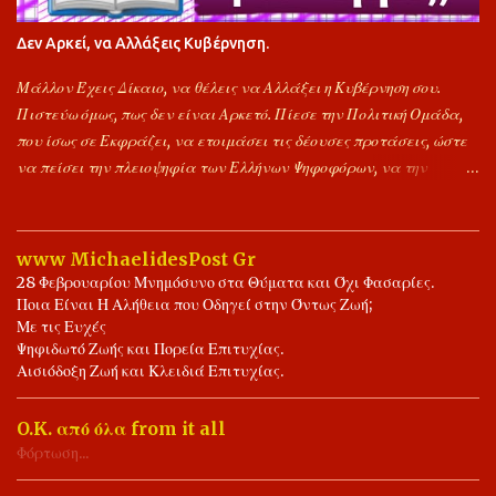
Δεν Αρκεί, να Αλλάξεις Κυβέρνηση.
Μάλλον Έχεις Δίκαιο, να θέλεις να Αλλάξει η Κυβέρνηση σου.
Πιστεύω όμως, πως δεν είναι Αρκετό. Πίεσε την Πολιτική Ομάδα,
που ίσως σε Εκφράζει, να ετοιμάσει τις δέουσες προτάσεις, ώστε
να πείσει την πλειοψηφία των Ελλήνων Ψηφοφόρων, να την
Ψηφίσει ως την Επόμενη Κυβέρνηση. Είναι Περιττό, να
Σημειώνουμε συνεχώς τα σφάλματα των Άλλων, δίχως να
αντιπαραθέτουμε τις δικές μας προτάσεις. Υποθέτουμε πως,
www MichaelidesPost Gr
μπορούμε να Ομιλούμε, για Έλειψη Δημοκρατικής Ευαισθησίας.
28 Φεβρουαρίου Μνημόσυνο στα Θύματα και Όχι Φασαρίες.
Ποιους θα ψηφίσεις, την ώρα των Εκλογών, είναι δικό σου ρίσκο.
Ποια Είναι Η Αλήθεια που Οδηγεί στην Όντως Ζωή;
Αποκλειστικά, δική σου Ευθύνη. Εύχομαι ότι Καλύτερο σε όλους
Με τις Ευχές
Ψηφιδωτό Ζωής και Πορεία Επιτυχίας.
μας. Ας γίνει του Θεού, και το Καλύτερο για Όλους τους Έλληνες.
Αισιόδοξη Ζωή και Κλειδιά Επιτυχίας.
Είθε. Ιωάννης ο Φίλος. 🤝📖✍️🌾🌻🌾💖 Ψηφίζω Ελληνικά,
Σημαίνει, Ψηφίζω Συνειδητά, Υπέρ της Προόδου, Ελλήνων και
O.K. από όλα from it all
Ελλάδας. 📖⚖️🤝✍️💖❤️💐 Η Δημοκρατία Προσφέρει, Δικαίωμα
Φόρτωση...
Λόγου και Αντίλογου. 💐📖⚖️🤝⚖️📖💐