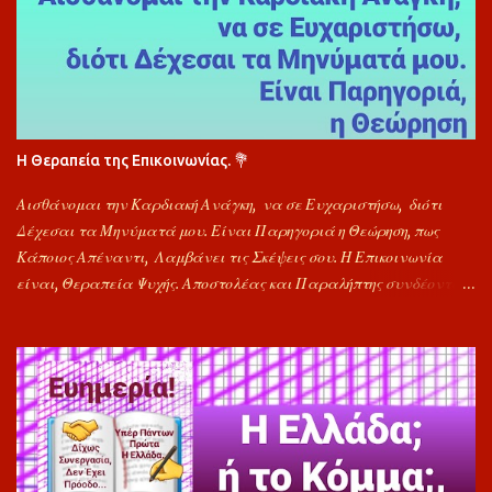
Η Θεραπεία της Επικοινωνίας. 💐
Αισθάνομαι την Καρδιακή Ανάγκη, να σε Ευχαριστήσω, διότι
Δέχεσαι τα Μηνύματά μου. Είναι Παρηγοριά η Θεώρηση, πως
Κάποιος Απέναντι, Λαμβάνει τις Σκέψεις σου. Η Επικοινωνία
είναι, Θεραπεία Ψυχής. Αποστολέας και Παραλήπτης συνδέονται
προς Στιγμή και κάποια Προβλήματα Αποφορτίζονται. Να Είσαι
Πάντα Καλά. Για την Αποδοχή Μηνυμάτων μου, Σε Ευχαριστώ
Πολύ. Εύχομαι, Υγεία και Δυνάμη, Αγάπη, Ελπίδα και Θεού Χαρά.
"Φίλος". ιμ🐬