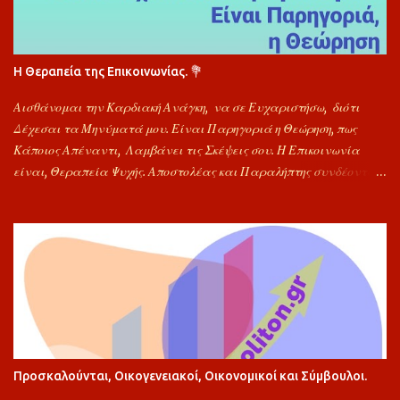
Η Θεραπεία της Επικοινωνίας. 💐
Αισθάνομαι την Καρδιακή Ανάγκη, να σε Ευχαριστήσω, διότι
Δέχεσαι τα Μηνύματά μου. Είναι Παρηγοριά η Θεώρηση, πως
Κάποιος Απέναντι, Λαμβάνει τις Σκέψεις σου. Η Επικοινωνία
είναι, Θεραπεία Ψυχής. Αποστολέας και Παραλήπτης συνδέονται
προς Στιγμή και κάποια Προβλήματα Αποφορτίζονται. Να Είσαι
Πάντα Καλά. Για την Αποδοχή Μηνυμάτων μου, Σε Ευχαριστώ
Πολύ. Εύχομαι, Υγεία και Δυνάμη, Αγάπη, Ελπίδα και Θεού Χαρά.
"Φίλος". ιμ🐬
Προσκαλούνται, Οικογενειακοί, Οικονομικοί και Σύμβουλοι.