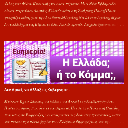
Φίλες και Φίλοι. Κυριακή ήταν και πέρασε. Μια Νέα Εβδομάδα
είναι παρούσα. Λοιπόν; Άλλαξε κάτι στη Ζωή μας; Ποιος/Ποια
γνωρίζει κάτι, για την Ανιδιοτελή Αγάπη; Να Δίνεις Αγάπη, δίχως
Ανταλλάγματα; Είμαστε όλοι Απλώς κριτές. Ασχολούμαστε με τα
Λάθη των Γύρω. Καθώς, ως πολίτες, τα γνωρίζουμε όλα.
Γκρινιάζουμε, αλλά δεν έχουμε προτάσεις. Προτείνω εδώ και
καιρό, τις Αγορές μας, κάθε ημέρα Τετάρτη, να τις κάνουμε, από
καταστήματα της γειτονιάς. Τότε τα Super Market, για να μας
πάρουν, τα €υρω, Θα καταφύγουν την ημέρα Τετάρτη, σε
γενναίες μειώσεις τιμών. Η Πρόταση έχει δοκιμαστεί το 2024 και
τα Σούπερ μάρκετ κάθε Τετάρτη, Είχαν Σοβαρές Προσφορές.
Μπορούμε τουλάχιστον, να ξανά δοκιμάσουμε; Προσκαλούνται
Ιδιωτικά και Δημόσια Κέντρα Εκπαιδευτικής Κατάρτισης, να
Δεν Αρκεί, να Αλλάξεις Κυβέρνηση.
Οργανώσουν Προγράμματα "Οικογενειακής Οικονομικής
Διαχείρισης". "Οικονομικοί Στοχασμοί". Το Έτος 2025.
Μάλλον Έχεις Δίκαιο, να θέλεις να Αλλάξει η Κυβέρνηση σου.
Πιστεύω όμως, πως δεν είναι Αρκετό. Πίεσε την Πολιτική Ομάδα,
που ίσως σε Εκφράζει, να ετοιμάσει τις δέουσες προτάσεις, ώστε
να πείσει την πλειοψηφία των Ελλήνων Ψηφοφόρων, να την