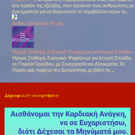
ένα προϊόν της εξέλιξης, που προίκισε τους ανθρώπους με
ένα εργαλείο για να διερευνούν το περιβάλλον γύρω το...
Ανθός Ελληνικής Ψυχής
Ήρεμα. Σταθερά. Ειρηνικά. Ψηφίζουμε για Ισχυρή Ελλάδα.
-
Ήρεμα. Σταθερά. Ειρηνικά. Ψηφίζουμε για Ισχυρή Ελλάδα,
σε Πορεία Προόδου, με Συνεργασία και Αξιοκρατία. Το
Παρόν μας παρέχει την Δυνατότητα, με βάση τις ...
Δημοφιλείς αναρτήσεις