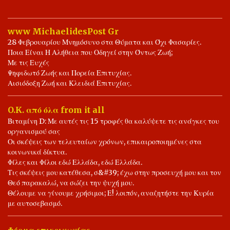
Ψηφίσει ως την Επόμενη Κυβέρνηση. Είναι Περιττό, να
Σημειώνουμε συνεχώς τα σφάλματα των Άλλων, δίχως να
αντιπαραθέτουμε τις δικές μας προτάσεις. Υποθέτουμε πως,
www MichaelidesPost Gr
μπορούμε να Ομιλούμε, για Έλειψη Δημοκρατικής Ευαισθησίας.
28 Φεβρουαρίου Μνημόσυνο στα Θύματα και Όχι Φασαρίες.
Ποιους θα ψηφίσεις, την ώρα των Εκλογών, είναι δικό σου ρίσκο.
Ποια Είναι Η Αλήθεια που Οδηγεί στην Όντως Ζωή;
Αποκλειστικά, δική σου Ευθύνη. Εύχομαι ότι Καλύτερο σε όλους
Με τις Ευχές
Ψηφιδωτό Ζωής και Πορεία Επιτυχίας.
μας. Ας γίνει του Θεού, και το Καλύτερο για Όλους τους Έλληνες.
Αισιόδοξη Ζωή και Κλειδιά Επιτυχίας.
Είθε. Ιωάννης ο Φίλος. 🤝📖✍️🌾🌻🌾💖 Ψηφίζω Ελληνικά,
Σημαίνει, Ψηφίζω Συνειδητά, Υπέρ της Προόδου, Ελλήνων και
O.K. από όλα from it all
Ελλάδας. 📖⚖️🤝✍️💖❤️💐 Η Δημοκρατία Προσφέρει, Δικαίωμα
Βιταμίνη D: Με αυτές τις 15 τροφές θα καλύψετε τις ανάγκες του
Λόγου και Αντίλογου. 💐📖⚖️🤝⚖️📖💐
οργανισμού σας
Οι σκέψεις των τελευταίων χρόνων, επικαιροποιημένες στα
κοινωνικά δίκτυα.
Φίλες και Φίλοι εδώ Ελλάδα, εδώ Ελλάδα.
Τις σκέψεις μου κατέθεσα, σ&#39; έχω στην προσευχή μου και τον
Θεό παρακαλώ, να σώζει την ψυχή μου.
Θέλουμε να γίνουμε χρήσιμοι; Ε! λοιπόν, αναζητήστε την Κυρία
με αυτοσεβασμό.