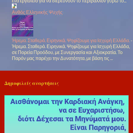
ένα εργαλείο για να διερευνούν το περιβάλλον γύρω το...
Ανθός Ελληνικής Ψυχής
Ήρεμα. Σταθερά. Ειρηνικά. Ψηφίζουμε για Ισχυρή Ελλάδα.
-
Ήρεμα. Σταθερά. Ειρηνικά. Ψηφίζουμε για Ισχυρή Ελλάδα,
σε Πορεία Προόδου, με Συνεργασία και Αξιοκρατία. Το
Παρόν μας παρέχει την Δυνατότητα, με βάση τις ...
Δημοφιλείς αναρτήσεις