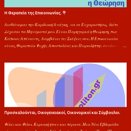
Η Θεραπεία της Επικοινωνίας. 💐
Αισθάνομαι την Καρδιακή Ανάγκη, να σε Ευχαριστήσω, διότι
Δέχεσαι τα Μηνύματά μου. Είναι Παρηγοριά η Θεώρηση, πως
Κάποιος Απέναντι, Λαμβάνει τις Σκέψεις σου. Η Επικοινωνία
είναι, Θεραπεία Ψυχής. Αποστολέας και Παραλήπτης συνδέονται
προς Στιγμή και κάποια Προβλήματα Αποφορτίζονται. Να Είσαι
Πάντα Καλά. Για την Αποδοχή Μηνυμάτων μου, Σε Ευχαριστώ
Πολύ. Εύχομαι, Υγεία και Δυνάμη, Αγάπη, Ελπίδα και Θεού Χαρά.
"Φίλος". ιμ🐬
Προσκαλούνται, Οικογενειακοί, Οικονομικοί και Σύμβουλοι.
Φίλες και Φίλοι. Κυριακή ήταν και πέρασε. Μια Νέα Εβδομάδα