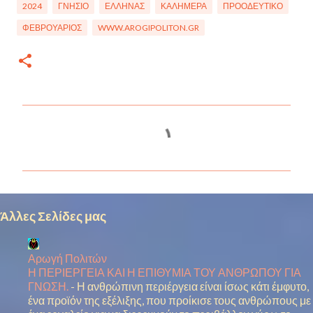
2024
ΓΝΉΣΙΟ
ΈΛΛΗΝΑΣ
ΚΑΛΗΜΈΡΑ
ΠΡΟΟΔΕΥΤΙΚΌ
ΦΕΒΡΟΥΆΡΙΟΣ
WWW.AROGIPOLITON.GR
Σ
χ
ό
λ
ι
Άλλες Σελίδες μας
α
Αρωγή Πολιτών
Η ΠΕΡΙΕΡΓΕΙΑ ΚΑΙ Η ΕΠΙΘΥΜΙΑ ΤΟΥ ΑΝΘΡΩΠΟΥ ΓΙΑ
ΓΝΩΣΗ.
-
Η ανθρώπινη περιέργεια είναι ίσως κάτι έμφυτο,
ένα προϊόν της εξέλιξης, που προίκισε τους ανθρώπους με