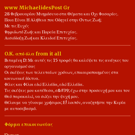
αντιπαραθέτουμε τις δικές μας προτάσεις. Υποθέτουμε πως,
www MichaelidesPost Gr
μπορούμε να Ομιλούμε, για Έλειψη Δημοκρατικής Ευαισθησίας.
28 Φεβρουαρίου Μνημόσυνο στα Θύματα και Όχι Φασαρίες.
Ποιους θα ψηφίσεις, την ώρα των Εκλογών, είναι δικό σου ρίσκο.
Ποια Είναι Η Αλήθεια που Οδηγεί στην Όντως Ζωή;
Αποκλειστικά, δική σου Ευθύνη. Εύχομαι ότι Καλύτερο σε όλους
Με τις Ευχές
Ψηφιδωτό Ζωής και Πορεία Επιτυχίας.
μας. Ας γίνει του Θεού, και το Καλύτερο για Όλους τους Έλληνες.
Αισιόδοξη Ζωή και Κλειδιά Επιτυχίας.
Είθε. Ιωάννης ο Φίλος. 🤝📖✍️🌾🌻🌾💖 Ψηφίζω Ελληνικά,
Σημαίνει, Ψηφίζω Συνειδητά, Υπέρ της Προόδου, Ελλήνων και
O.K. από όλα from it all
Ελλάδας. 📖⚖️🤝✍️💖❤️💐 Η Δημοκρατία Προσφέρει, Δικαίωμα
Βιταμίνη D: Με αυτές τις 15 τροφές θα καλύψετε τις ανάγκες του
Λόγου και Αντίλογου. 💐📖⚖️🤝⚖️📖💐
οργανισμού σας
Οι σκέψεις των τελευταίων χρόνων, επικαιροποιημένες στα
κοινωνικά δίκτυα.
Φίλες και Φίλοι εδώ Ελλάδα, εδώ Ελλάδα.
Τις σκέψεις μου κατέθεσα, σ&#39; έχω στην προσευχή μου και τον
Θεό παρακαλώ, να σώζει την ψυχή μου.
Θέλουμε να γίνουμε χρήσιμοι; Ε! λοιπόν, αναζητήστε την Κυρία
με αυτοσεβασμό.
Φόρμα επικοινωνίας