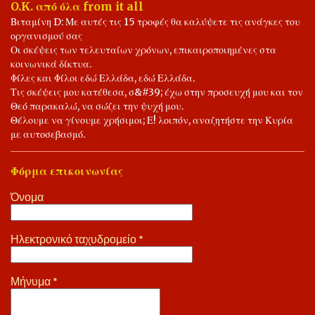
O.K. από όλα from it all
Ελλάδας. 📖⚖️🤝✍️💖❤️💐 Η Δημοκρατία Προσφέρει, Δικαίωμα
Βιταμίνη D: Με αυτές τις 15 τροφές θα καλύψετε τις ανάγκες του
Λόγου και Αντίλογου. 💐📖⚖️🤝⚖️📖💐
οργανισμού σας
Οι σκέψεις των τελευταίων χρόνων, επικαιροποιημένες στα
κοινωνικά δίκτυα.
Φίλες και Φίλοι εδώ Ελλάδα, εδώ Ελλάδα.
Τις σκέψεις μου κατέθεσα, σ&#39; έχω στην προσευχή μου και τον
Θεό παρακαλώ, να σώζει την ψυχή μου.
Θέλουμε να γίνουμε χρήσιμοι; Ε! λοιπόν, αναζητήστε την Κυρία
με αυτοσεβασμό.
Φόρμα επικοινωνίας
Όνομα
Ηλεκτρονικό ταχυδρομείο
*
Μήνυμα
*