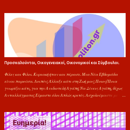
προς Στιγμή και κάποια Προβλήματα Αποφορτίζονται. Να Είσαι
Πάντα Καλά. Για την Αποδοχή Μηνυμάτων μου, Σε Ευχαριστώ
Πολύ. Εύχομαι, Υγεία και Δυνάμη, Αγάπη, Ελπίδα και Θεού Χαρά.
"Φίλος". ιμ🐬
Προσκαλούνται, Οικογενειακοί, Οικονομικοί και Σύμβουλοι.
Φίλες και Φίλοι. Κυριακή ήταν και πέρασε. Μια Νέα Εβδομάδα
είναι παρούσα. Λοιπόν; Άλλαξε κάτι στη Ζωή μας; Ποιος/Ποια
γνωρίζει κάτι, για την Ανιδιοτελή Αγάπη; Να Δίνεις Αγάπη, δίχως
Ανταλλάγματα; Είμαστε όλοι Απλώς κριτές. Ασχολούμαστε με τα
Λάθη των Γύρω. Καθώς, ως πολίτες, τα γνωρίζουμε όλα.
Γκρινιάζουμε, αλλά δεν έχουμε προτάσεις. Προτείνω εδώ και
καιρό, τις Αγορές μας, κάθε ημέρα Τετάρτη, να τις κάνουμε, από
καταστήματα της γειτονιάς. Τότε τα Super Market, για να μας