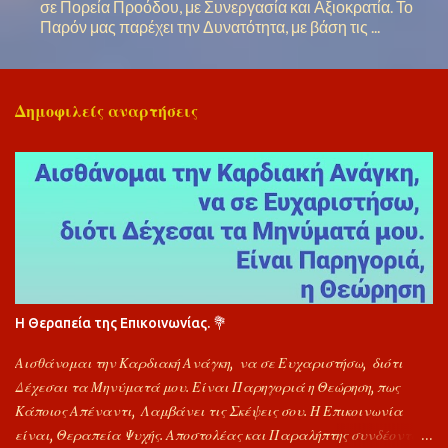
σε Πορεία Προόδου, με Συνεργασία και Αξιοκρατία. Το
Παρόν μας παρέχει την Δυνατότητα, με βάση τις ...
Δημοφιλείς αναρτήσεις
Η Θεραπεία της Επικοινωνίας. 💐
Αισθάνομαι την Καρδιακή Ανάγκη, να σε Ευχαριστήσω, διότι
Δέχεσαι τα Μηνύματά μου. Είναι Παρηγοριά η Θεώρηση, πως
Κάποιος Απέναντι, Λαμβάνει τις Σκέψεις σου. Η Επικοινωνία
είναι, Θεραπεία Ψυχής. Αποστολέας και Παραλήπτης συνδέονται