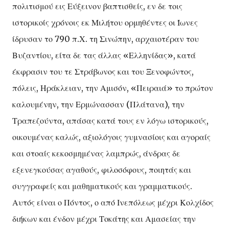
πολιτισμού εις Εύξεινον βαπτισθείς, εν δε τοις
ιστορικοίς χρόνοις εκ Μιλήτου ορμηθέντες οι Ίωνες
ίδρυσαν το 790 π.Χ. τη Σινώπην, αρχαιοτέραν του
Βυζαντίου, είτα δε τας άλλας «Ελληνίδας», κατά
έκφρασιν του τε Στράβωνος και του Ξενοφώντος,
πόλεις, Ηράκλειαν, την Αμισόν, «Πειραιά» το πρώτον
καλουμένην, την Ερμώνασσαν (Πλάτανα), την
Τραπεζούντα, απάσας κατά τους εν λόγω ιστορικούς,
οικουμένας καλώς, αξιολόγοις γυμνασίοις και αγοραίς
και στοαίς κεκοσμημένας λαμπρώς, άνδρας δε
εξενεγκούσας αγαθούς, φιλοσόφους, ποιητάς και
συγγραφείς και μαθηματικούς και γραμματικούς.
Αυτός είναι ο Πόντος, ο από Ινεπόλεως μέχρι Κολχίδος
διήκων και ένδον μέχρι Τοκάτης και Αμασείας την