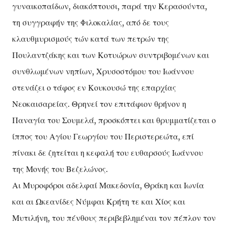
γυναικοπαίδων, διακόπτουσι, παρά την Κερασούντα,
τη συγγραφήν της Φιλοκαλίας, από δε τους
κλαυθμυρισμούς τών κατά των πετρών της
Πουλαντζάκης και των Κοτυώρων συντριβομένων και
συνθλωμένων νηπίων, Χρυσοστόμου του Ιωάννου
στενάζει ο τάφος εν Κουκουσώ της επαρχίας
Νεοκαισαρείας. Θρηνεί τον επιτάφιον θρήνον η
Παναγία του Σουμελά, προσκόπτει και θρυμματίζεται ο
ίππος του Αγίου Γεωργίου του Περιστερεώτα, επί
πίνακι δε ζητείται η κεφαλή του ευθαρσούς Ιωάννου
της Μονής του Βεζελώνος.
Αι Μυροφόροι αδελφαί Μακεδονία, Θράκη και Ιωνία
και αι Ωκεανίδες Νύμφαι Κρήτη τε και Χίος και
Μυτιλήνη, του πένθους περιβεβλημέναι τον πέπλον τον