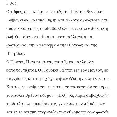
Ιησού.
Ο τάφος, εν ω κείται ο νεκρός του Πόντου, δεν είναι
μνήμα, είναι κατακόμβη, ην και άλλοτε εγνώρισεν επί
αιώνας και εκ της οποία θα εξέλθη και πάλιν άθικτος η
ζωή. Οι μάρτυρες είναι αι μυστικαί λιχνίαι, αι
φωτίζουσαι την κατακόμβην της Πίστεως και της
Πατρίδος.
Ο Πόντος, Παναγιώτατε, ποντίζεται, αλλά δεν
καταποντίζεται. Οι Τούρκοι θάπτοντες τον Πόντον, εκ
συγχύσεως και ταραχής, αφήκαν έξω την κεφαλήν του.
Και το μεν στόμα του κηρύττει το παράπονόν του προς
τον πολιτισμένον κόσμον: «Ηλί, ηλί, λαμά σαβαχθανί»,
τα δε ώτα του ακούουν τας γνωστάς των πέριξ ημών
ταύτη τη στιγμή πτερυγιζόντων εθνομαρτύρων φωνάς