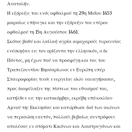
Ανατολήν.
Η εξόρυξις του ενός οφθαλμού τη 29η Μαΐου 1453
μοιραίως επήνεγκε και την εξόρυξιν του ετέρου
οφθαλμού τη 15η Αυγούστου 1461.
Σκότος βαθύ και λαίλαψ αγρία αιμοχαρούς τυραννίας
ενέσκηψαν εις τον ορίζοντα την ελληνικόν, ο δε
Πόντος, μη έχων πού να προσφύγη και τας του
Τραπεζουντίου Βησσαρίωνος εν Ευρώπη υπέρ
Σταυροφορίας τινός ενεργείας ιδών ναυαγήσασας,
προς διαφύλαξιν της πίστεως του εθνισμού του,
κατήλθεν εις την κατακόμβην, εκρύβη υπό κοιλίαν
Αμνού της Εκκλησίας και κατώρθωσε διά των αιώνων
να περισώση εαυτόν, πολλούς βεβαίως συντρόφους
απολέσας εν στόματι Κικόνων και Λαιστρυγόνων και