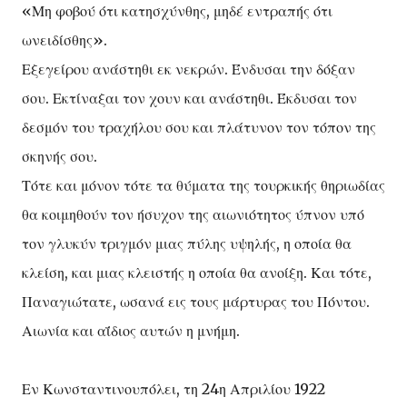
«Μη φοβού ότι κατησχύνθης, μηδέ εντραπής ότι
ωνειδίσθης».
Εξεγείρου ανάστηθι εκ νεκρών. Ένδυσαι την δόξαν
σου. Εκτίναξαι τον χουν και ανάστηθι. Έκδυσαι τον
δεσμόν του τραχήλου σου και πλάτυνον τον τόπον της
σκηνής σου.
Τότε και μόνον τότε τα θύματα της τουρκικής θηριωδίας
θα κοιμηθούν τον ήσυχον της αιωνιότητος ύπνον υπό
τον γλυκύν τριγμόν μιας πύλης υψηλής, η οποία θα
κλείση, και μιας κλειστής η οποία θα ανοίξη. Και τότε,
Παναγιώτατε, ωσανά εις τους μάρτυρας του Πόντου.
Αιωνία και αΐδιος αυτών η μνήμη.
Εν Κωνσταντινουπόλει, τη 24η Απριλίου 1922