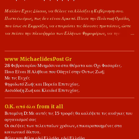
Οργανώσουν Προγράμματα "Οικογενειακής Οικονομικής
Διαχείρισης". "Οικονομικοί Στοχασμοί". Το Έτος 2025.
Μάλλον Έχεις Δίκαιο, να θέλεις να Αλλάξει η Κυβέρνηση σου.
Πιστεύω όμως, πως δεν είναι Αρκετό. Πίεσε την Πολιτική Ομάδα,
που ίσως σε Εκφράζει, να ετοιμάσει τις δέουσες προτάσεις, ώστε
να πείσει την πλειοψηφία των Ελλήνων Ψηφοφόρων, να την
Ψηφίσει ως την Επόμενη Κυβέρνηση. Είναι Περιττό, να
Σημειώνουμε συνεχώς τα σφάλματα των Άλλων, δίχως να
αντιπαραθέτουμε τις δικές μας προτάσεις. Υποθέτουμε πως,
www MichaelidesPost Gr
μπορούμε να Ομιλούμε, για Έλειψη Δημοκρατικής Ευαισθησίας.
28 Φεβρουαρίου Μνημόσυνο στα Θύματα και Όχι Φασαρίες.
Ποιους θα ψηφίσεις, την ώρα των Εκλογών, είναι δικό σου ρίσκο.
Ποια Είναι Η Αλήθεια που Οδηγεί στην Όντως Ζωή;
Αποκλειστικά, δική σου Ευθύνη. Εύχομαι ότι Καλύτερο σε όλους
Με τις Ευχές
Ψηφιδωτό Ζωής και Πορεία Επιτυχίας.
μας. Ας γίνει του Θεού, και το Καλύτερο για Όλους τους Έλληνες.
Αισιόδοξη Ζωή και Κλειδιά Επιτυχίας.
Είθε. Ιωάννης ο Φίλος. 🤝📖✍️🌾🌻🌾💖 Ψηφίζω Ελληνικά,
Σημαίνει, Ψηφίζω Συνειδητά, Υπέρ της Προόδου, Ελλήνων και
O.K. από όλα from it all
Ελλάδας. 📖⚖️🤝✍️💖❤️💐 Η Δημοκρατία Προσφέρει, Δικαίωμα
Βιταμίνη D: Με αυτές τις 15 τροφές θα καλύψετε τις ανάγκες του
Λόγου και Αντίλογου. 💐📖⚖️🤝⚖️📖💐
οργανισμού σας
Οι σκέψεις των τελευταίων χρόνων, επικαιροποιημένες στα
κοινωνικά δίκτυα.
Φίλες και Φίλοι εδώ Ελλάδα, εδώ Ελλάδα.