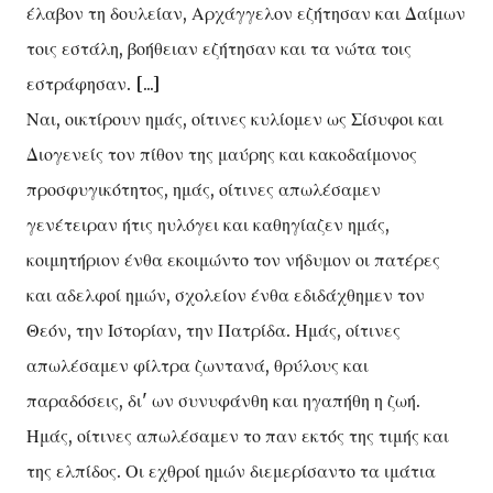
έλαβον τη δουλείαν, Αρχάγγελον εζήτησαν και Δαίμων
τοις εστάλη, βοήθειαν εζήτησαν και τα νώτα τοις
εστράφησαν. [...]
Ναι, οικτίρουν ημάς, οίτινες κυλίομεν ως Σίσυφοι και
Διογενείς τον πίθον της μαύρης και κακοδαίμονος
προσφυγικότητος, ημάς, οίτινες απωλέσαμεν
γενέτειραν ήτις ηυλόγει και καθηγίαζεν ημάς,
κοιμητήριον ένθα εκοιμώντο τον νήδυμον οι πατέρες
και αδελφοί ημών, σχολείον ένθα εδιδάχθημεν τον
Θεόν, την Ιστορίαν, την Πατρίδα. Ημάς, οίτινες
απωλέσαμεν φίλτρα ζωντανά, θρύλους και
παραδόσεις, δι' ων συνυφάνθη και ηγαπήθη η ζωή.
Ημάς, οίτινες απωλέσαμεν το παν εκτός της τιμής και
της ελπίδος. Οι εχθροί ημών διεμερίσαντο τα ιμάτια