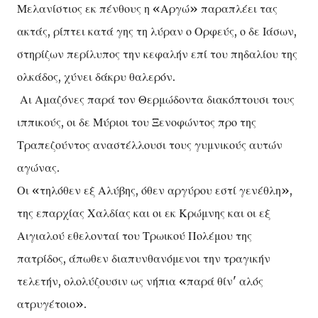
Μελανίστιος εκ πένθους η «Αργώ» παραπλέει τας
ακτάς, ρίπτει κατά γης τη λύραν ο Ορφεύς, ο δε Ιάσων,
στηρίζων περίλυπος την κεφαλήν επί του πηδαλίου της
ολκάδος, χύνει δάκρυ θαλερόν.
Αι Αμαζόνες παρά τον Θερμώδοντα διακόπτουσι τους
ιππικούς, οι δε Μύριοι του Ξενοφώντος προ της
Τραπεζούντος αναστέλλουσι τους γυμνικούς αυτών
αγώνας.
Οι «τηλόθεν εξ Αλύβης, όθεν αργύρου εστί γενέθλη»,
της επαρχίας Χαλδίας και οι εκ Κρώμνης και οι εξ
Αιγιαλού εθελονταί του Τρωικού Πολέμου της
πατρίδος, άπωθεν διαπυνθανόμενοι την τραγικήν
τελετήν, ολολύζουσιν ως νήπια «παρά θίν' αλός
ατρυγέτοιο».