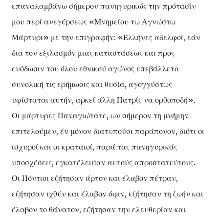
επαναλαμβάνω σήμερον πανηγυρικώς την πρότασίν
μου περί ανεγέρσεως «Μνημείου τω Αγνώστω
Μάρτυρι» με την επιγραφήν: «Έλληνες αδελφοί, εάν
δια τον εξιλασμόν μιας καταστάσεως και προς
ευόδωσιν του όλου εθνικού αγώνος επεβάλλετο
συνολική τις ερήμωσις και θυσία, αγογγύστως
υφίσταται αυτήν, αρκεί άλλη Πατρίς να ορθοποδή».
Οι μάρτυρες Παναγιώτατε, ων σήμερον τη μνήμην
επιτελούμεν, έν μόνον διατυπούσι παράπονον, διότι οι
ισχυροί και οι κραταιοί, παρά τας πανηγυρικάς
υποσχέσεις, εγκατέλειψαν αυτούς απροστατεύτους.
Οι Πόντιοι εζήτησαν άρτον και έλαβον πέτραν,
εζήτησαν ιχθύν και έλαβον όφιν, εζήτησαν τη ζωήν και
έλαβον το θάνατον, εζήτησαν την ελευθερίαν και