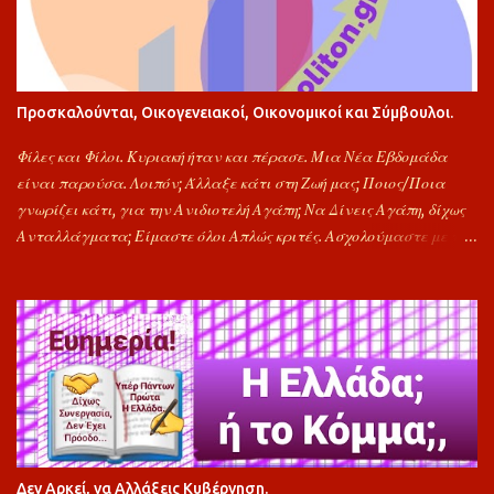
Προσκαλούνται, Οικογενειακοί, Οικονομικοί και Σύμβουλοι.
Φίλες και Φίλοι. Κυριακή ήταν και πέρασε. Μια Νέα Εβδομάδα
είναι παρούσα. Λοιπόν; Άλλαξε κάτι στη Ζωή μας; Ποιος/Ποια
γνωρίζει κάτι, για την Ανιδιοτελή Αγάπη; Να Δίνεις Αγάπη, δίχως
Ανταλλάγματα; Είμαστε όλοι Απλώς κριτές. Ασχολούμαστε με τα
Λάθη των Γύρω. Καθώς, ως πολίτες, τα γνωρίζουμε όλα.
Γκρινιάζουμε, αλλά δεν έχουμε προτάσεις. Προτείνω εδώ και
καιρό, τις Αγορές μας, κάθε ημέρα Τετάρτη, να τις κάνουμε, από
καταστήματα της γειτονιάς. Τότε τα Super Market, για να μας
πάρουν, τα €υρω, Θα καταφύγουν την ημέρα Τετάρτη, σε
γενναίες μειώσεις τιμών. Η Πρόταση έχει δοκιμαστεί το 2024 και
τα Σούπερ μάρκετ κάθε Τετάρτη, Είχαν Σοβαρές Προσφορές.
Μπορούμε τουλάχιστον, να ξανά δοκιμάσουμε; Προσκαλούνται
Ιδιωτικά και Δημόσια Κέντρα Εκπαιδευτικής Κατάρτισης, να
Δεν Αρκεί, να Αλλάξεις Κυβέρνηση.