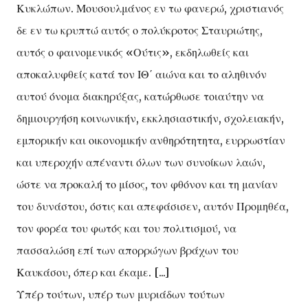
Κυκλώπων. Μουσουλμάνος εν τω φανερώ, χριστιανός
δε εν τω κρυπτώ αυτός ο πολύκροτος Σταυριώτης,
αυτός ο φαινομενικός «Ούτις», εκδηλωθείς και
αποκαλυφθείς κατά τον ΙΘ΄ αιώνα και το αληθινόν
αυτού όνομα διακηρύξας, κατώρθωσε τοιαύτην να
δημιουργήση κοινωνικήν, εκκλησιαστικήν, σχολειακήν,
εμπορικήν και οικονομικήν ανθηρότητητα, ευρρωστίαν
και υπεροχήν απέναντι όλων των συνοίκων λαών,
ώστε να προκαλή το μίσος, τον φθόνον και τη μανίαν
του δυνάστου, όστις και απεφάσισεν, αυτόν Προμηθέα,
τον φορέα του φωτός και του πολιτισμού, να
πασσαλώση επί των απορρώγων βράχων του
Καυκάσου, όπερ και έκαμε. [...]
Υπέρ τούτων, υπέρ των μυριάδων τούτων