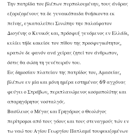
Την πατρίδα του βλέπων πυρπολουμένην, τους άνδρας
εξοριζομένους τα δε γυναικόπαιδα θνήσκοντα εκ
πείνης, εγκαταλείπει Σινώπην την παλαίφατον
Διογένης ο Κυνικός και, πρόσφυξ γενόμενος εν Ελλάδι,
κυλίει τήδε κακείσε τον πίθον της προσφυγικότητος,
κρατών δε φανόν ανά χείρας ζητεί τον άνθρωπον,
όστις θα σώση τη γενέτειράν του.
Εις δημοσίαν πλατείαν της πατρίδος του, Αμασείας,
βλέπων εν μία και μόνη ημέρα εστημένας 69 αγχόνας
φεύγει ο Στράβων, περιπλανώμενος κοσμοπολίτης και
απαρηγόρητος νοσταλγός.
Βασίλειος ο Μέγας και Γρηγόριος ο Θεολόγος
περίτρομοι από τους γόους και τους στεναγμούς τών εν
τω ναώ του Αγίου Γεωργίου Πατλαμά τουφεκιζομένων