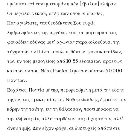
ημών και επί τον ιματισμόν ημών [έβαλον] κλήρον.
Οι μεγάλοι νεκροί, υπέρ των οποίων ύψωσες,
Παναγιώτατε, τας θεοδέκτους Σου ευχάς,
λησμονήσαντες της αγχόνης και του μαρτυρίου τας
φρικώδεις οδύνας μετ' αγωνίας παρακολουθούσι την
τύχην τών εν Πόντω υπολειφθέντων γυναικοπαίδων,
των εν τοις μεσογείοις από 10-55 εξορίστων αρρένων,
και των εν τοις Νέας Ρωσίας λιμοκτονούντων 50.000
Ποντίων.
Εσχάτως, Ποντία μήτηρ, περιφερόμενη μετά της κόρης
της εις τας προκυμαίας της Νοβοροσκίσκης, έρριψεν την
κόρην της ταύτην εις τη θάλασσαν, προτιμήσασα να
την ιδή νεκράν, αλλά παρθένον, παρά χορτάτην, αλλ'
άνευ τιμής. Δεν είχον φάγει αι δυστυχείς από πέντε