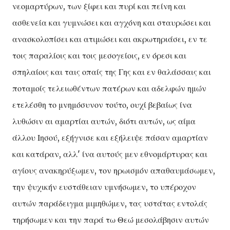
νεομαρτύρων, των ξίφει και πυρί και πείνη και
ασθενεία και γυμνώσει και αγχόνη και σταυρώσει και
ανασκολοπίσει και ατιμώσει και ακρωτηριάσει, εν τε
τοις παραλίοις και τοις μεσογείοις, εν όρεσι και
σπηλαίοις και ταις οπαίς της Γης και εν θαλάσσαις και
ποταμοίς τελειωθέντων πατέρων και αδελφών ημών
ετελέσθη το μνημόσυνον τούτο, ουχί βεβαίως ίνα
λυθώσιν αι αμαρτίαι αυτών, διότι αυτών, ως αίμα
άλλου Ιησού, εξήγνισε και εξήλειψε πάσαν αμαρτίαν
και κατάραν, αλλ' ίνα αυτούς μεν εθνομάρτυρας και
αγίους ανακηρύξωμεν, τον ηρωισμόν απαθαυμάσωμεν,
την ψυχικήν ευστάθειαν υμνήσωμεν, το υπέροχον
αυτών παράδειγμα μιμηθώμεν, τας υστάτας εντολάς
τηρήσωμεν και την παρά τω Θεώ μεσολάβησιν αυτών