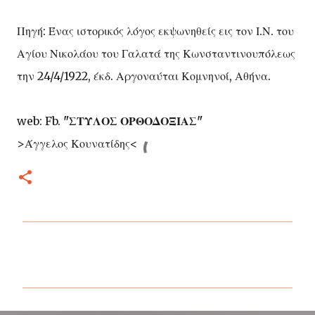
Πηγή: Ένας ιστορικός λόγος εκψωνηθείς εις τον Ι.Ν. του
Αγίου Νικολάου του Γαλατά της Κωνσταντινουπόλεως
την 24/4/1922, έκδ. Αργοναύται Κομνηνοί, Αθήνα.
web: Fb.
"ΣΤΥΛΟΣ ΟΡΘΟΔΟΞΙΑΣ"
>Άγγελος Κουνατίδης<
Σ
χ
ό
λ