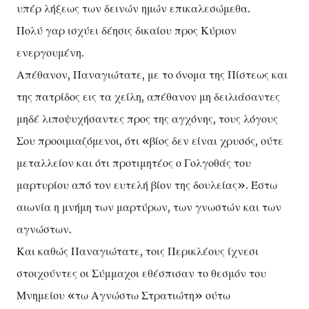
υπέρ λήξεως των δεινών ημών επικαλεσώμεθα.
Πολύ γαρ ισχύει δέησις δικαίου προς Κύριον
ενεργουμένη.
Απέθανον, Παναγιώτατε, με το όνομα της Πίστεως και
της πατρίδος εις τα χείλη, απέθανον μη δειλιάσαντες
μηδέ λιποψυχήσαντες προς της αγχόνης, τους λόγους
Σου προοιμιαζόμενοι, ότι «βίος δεν είναι χρυσός, ούτε
μεταλλείον και ότι προτιμητέος ο Γολγοθάς του
μαρτυρίου από τον ευτελή βίον της δουλείας». Έστω
αιωνία η μνήμη των μαρτύρων, των γνωστών και των
αγνώστων.
Και καθώς Παναγιώτατε, τοις Περικλέους ίχνεσι
στοιχούντες οι Σύμμαχοι εθέσπισαν το θεσμόν του
Μνημείου «τω Αγνώστω Στρατιώτη» ούτω