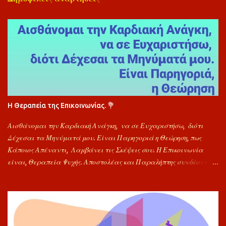
Η Θεραπεία της Επικοινωνίας. 💐
Αισθάνομαι την Καρδιακή Ανάγκη, να σε Ευχαριστήσω, διότι
Δέχεσαι τα Μηνύματά μου. Είναι Παρηγοριά η Θεώρηση, πως
Κάποιος Απέναντι, Λαμβάνει τις Σκέψεις σου. Η Επικοινωνία
είναι, Θεραπεία Ψυχής. Αποστολέας και Παραλήπτης συνδέονται
προς Στιγμή και κάποια Προβλήματα Αποφορτίζονται. Να Είσαι
Πάντα Καλά. Για την Αποδοχή Μηνυμάτων μου, Σε Ευχαριστώ
Πολύ. Εύχομαι, Υγεία και Δυνάμη, Αγάπη, Ελπίδα και Θεού Χαρά.
"Φίλος". ιμ🐬