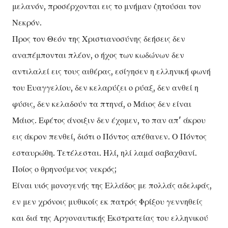
μελανόν, προσέρχονται εις το μνήμαν ζητούσαι τον
Νεκρόν.
Προς τον Θεόν της Χριστιανοσύνης δεήσεις δεν
αναπέμπονται πλέον, ο ήχος των κωδώνων δεν
αντιλαλεί εις τους αιθέρας, εσίγησεν η ελληνική φωνή
του Ευαγγελίου, δεν κελαρύζει ο ρύαξ, δεν ανθεί η
φύσις, δεν κελαδούν τα πτηνά, ο Μάιος δεν είναι
Μάιος. Εφέτος άνοιξιν δεν έχομεν, το παν απ' άκρου
εις άκρον πενθεί, διότι ο Πόντος απέθανεν. Ο Πόντος
εσταυρώθη. Τετέλεσται. Ηλί, ηλί λαμά σαβαχθανί.
Ποίος ο θρηνούμενος νεκρός;
Είναι υιός μονογενής της Ελλάδος με πολλάς αδελφάς,
εν μεν χρόνοις μυθικοίς εκ πατρός Φρίξου γεννηθείς
και διά της Αργοναυτικής Εκστρατείας του ελληνικού