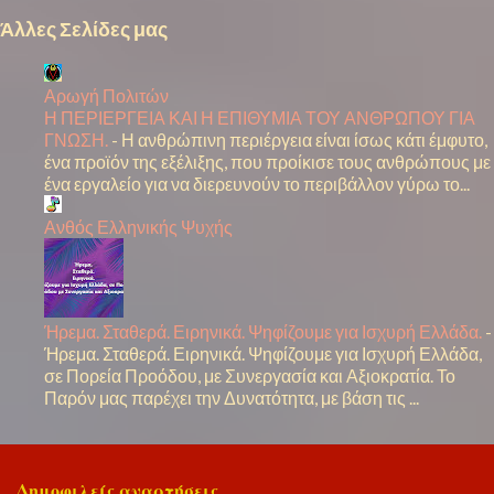
ι
Άλλες Σελίδες μας
α
Αρωγή Πολιτών
Η ΠΕΡΙΕΡΓΕΙΑ ΚΑΙ Η ΕΠΙΘΥΜΙΑ ΤΟΥ ΑΝΘΡΩΠΟΥ ΓΙΑ
ΓΝΩΣΗ.
-
Η ανθρώπινη περιέργεια είναι ίσως κάτι έμφυτο,
ένα προϊόν της εξέλιξης, που προίκισε τους ανθρώπους με
ένα εργαλείο για να διερευνούν το περιβάλλον γύρω το...
Ανθός Ελληνικής Ψυχής
Ήρεμα. Σταθερά. Ειρηνικά. Ψηφίζουμε για Ισχυρή Ελλάδα.
-
Ήρεμα. Σταθερά. Ειρηνικά. Ψηφίζουμε για Ισχυρή Ελλάδα,
σε Πορεία Προόδου, με Συνεργασία και Αξιοκρατία. Το
Παρόν μας παρέχει την Δυνατότητα, με βάση τις ...
Δημοφιλείς αναρτήσεις