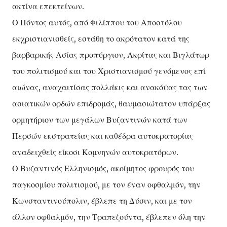
ακτίνα επεκτείνων.
Ο Πόντος αυτός, από Φιλίππου του Αποστόλου
εκχριστιανισθείς, εστάθη το ακρότατον κατά της
βαρβαρικής Ασίας προπύργιον, Ακρίτας και Βιγλάτωρ
του πολιτισμού και του Χριστιανισμού γενόμενος επί
αιώνας, αναχαιτίσας πολλάκις και ανακόψας τας των
ασιατικών ορδών επιδρομάς, θαυμασιώτατον υπάρξας
ορμητήριον των μεγάλων Βυζαντινών κατά των
Περσών εκστρατείας και καθέδρα αυτοκρατορίας
αναδειχθείς είκοσι Κομνηνών αυτοκρατόρων.
Ο Βυζαντινός Ελληνισμός, ακοίμητος φρουρός του
παγκοσμίου πολιτισμού, με τον έναν οφθαλμόν, την
Κωνσταντινούπολιν, έβλεπε τη Δύσιν, και με τον
άλλον οφθαλμόν, την Τραπεζούντα, έβλεπεν όλη την