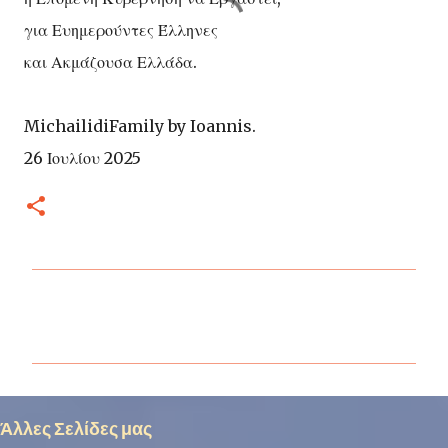
για Ευημερούντες Έλληνες
και Ακμάζουσα Ελλάδα.
MichailidiFamily by Ioannis.
26 Ιουλίου 2025
Σ
χ
ό
λ
ι
Άλλες Σελίδες μας
α