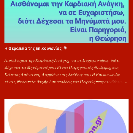
Η Θεραπεία της Επικοινωνίας. 💐
Αισθάνομαι την Καρδιακή Ανάγκη, να σε Ευχαριστήσω, διότι
Δέχεσαι τα Μηνύματά μου. Είναι Παρηγοριά η Θεώρηση, πως
Κάποιος Απέναντι, Λαμβάνει τις Σκέψεις σου. Η Επικοινωνία
είναι, Θεραπεία Ψυχής. Αποστολέας και Παραλήπτης συνδέονται
προς Στιγμή και κάποια Προβλήματα Αποφορτίζονται. Να Είσαι
Πάντα Καλά. Για την Αποδοχή Μηνυμάτων μου, Σε Ευχαριστώ
Πολύ. Εύχομαι, Υγεία και Δυνάμη, Αγάπη, Ελπίδα και Θεού Χαρά.
"Φίλος". ιμ🐬