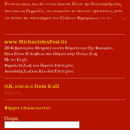
Πιστεύω όμως, πως δεν είναι Αρκετό. Πίεσε την Πολιτική Ομάδα,
που ίσως σε Εκφράζει, να ετοιμάσει τις δέουσες προτάσεις, ώστε
να πείσει την πλειοψηφία των Ελλήνων Ψηφοφόρων, να την
Ψηφίσει ως την Επόμενη Κυβέρνηση. Είναι Περιττό, να
Σημειώνουμε συνεχώς τα σφάλματα των Άλλων, δίχως να
αντιπαραθέτουμε τις δικές μας προτάσεις. Υποθέτουμε πως,
www MichaelidesPost Gr
μπορούμε να Ομιλούμε, για Έλειψη Δημοκρατικής Ευαισθησίας.
28 Φεβρουαρίου Μνημόσυνο στα Θύματα και Όχι Φασαρίες.
Ποιους θα ψηφίσεις, την ώρα των Εκλογών, είναι δικό σου ρίσκο.
Ποια Είναι Η Αλήθεια που Οδηγεί στην Όντως Ζωή;
Αποκλειστικά, δική σου Ευθύνη. Εύχομαι ότι Καλύτερο σε όλους
Με τις Ευχές
Ψηφιδωτό Ζωής και Πορεία Επιτυχίας.
μας. Ας γίνει του Θεού, και το Καλύτερο για Όλους τους Έλληνες.
Αισιόδοξη Ζωή και Κλειδιά Επιτυχίας.
Είθε. Ιωάννης ο Φίλος. 🤝📖✍️🌾🌻🌾💖 Ψηφίζω Ελληνικά,
Σημαίνει, Ψηφίζω Συνειδητά, Υπέρ της Προόδου, Ελλήνων και
O.K. από όλα from it all
Ελλάδας. 📖⚖️🤝✍️💖❤️💐 Η Δημοκρατία Προσφέρει, Δικαίωμα
Φόρτωση...
Λόγου και Αντίλογου. 💐📖⚖️🤝⚖️📖💐
Φόρμα επικοινωνίας
Όνομα